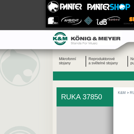
Mikrofonní
Reproduktorové
N
stojany
a světelné stojany
pu
K&M
R
RUKA 37850