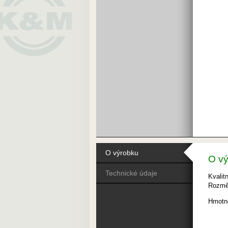
O výrobku
O v
Technické údaje
Kvalit
Rozměr
Hmotno