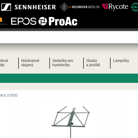
otové
Nástrojové
Sedačky pro
Studia
Lampičky
lty
stojany
hudebníky
a jeviště
UKA 37850