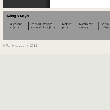
Kőnig & Meyer
Mikrofonní
Reproduktorové
Notové
Nástrojové
Sedač
stojany
a světelné stojany
pulty
stojany
hudeb
© Panter spol. s r. o. 2012