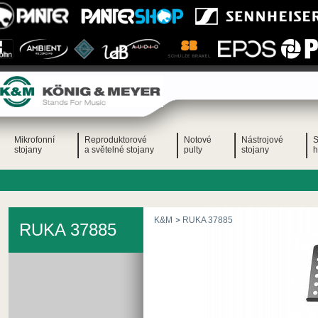
Mikrofonní
Reproduktorové
Notové
Nástrojové
S
stojany
a světelné stojany
pulty
stojany
h
K&M
RUKA 37885
RUKA 37885