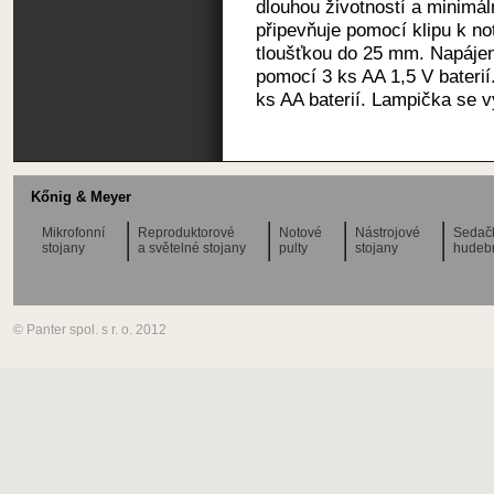
dlouhou životností a minimá
připevňuje pomocí klipu k n
tloušťkou do 25 mm. Napájen
pomocí 3 ks AA 1,5 V baterií
ks AA baterií. Lampička se v
Kőnig & Meyer
Mikrofonní
Reproduktorové
Notové
Nástrojové
Sedač
stojany
a světelné stojany
pulty
stojany
hudeb
© Panter spol. s r. o. 2012