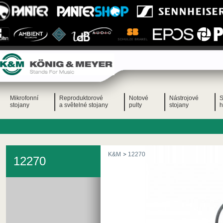
Mikrofonní
Reproduktorové
Notové
Nástrojové
S
stojany
a světelné stojany
pulty
stojany
h
K&M
12270
12270