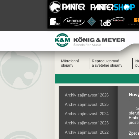
Mikrofonní
Reproduktorové
N
stojany
a světelné stojany
pu
Nový
Archiv zajímavostí 2026
Archiv zajímavostí 2025
S
přeru
Archiv zajímavostí 2024
Embed
prost
Archiv zajímavostí 2023
Archiv zajímavostí 2022
Zpět 