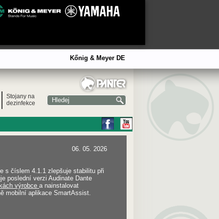
Kőnig & Meyer DE
Stojany na
dezinfekce
06. 05. 2026
e s číslem 4.1.1 zlepšuje stabilitu při
uje poslední verzi Audinate Dante
nkách výrobce
a nainstalovat
ně mobilní aplikace SmartAssist.