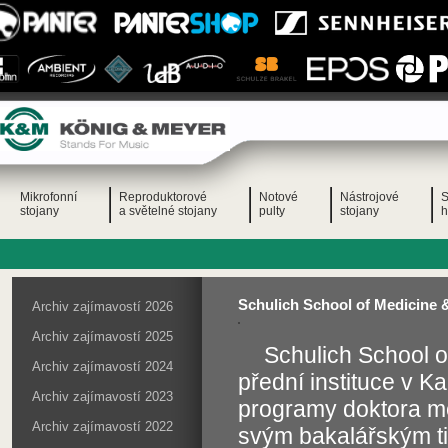
Mikrofonní
Reproduktorové
Notové
Nástrojové
S
stojany
a světelné stojany
pulty
stojany
h
Schulich School of Medicine 
Archiv zajímavostí 2026
Archiv zajímavostí 2025
Schulich School o
Archiv zajímavostí 2024
přední instituce v 
Archiv zajímavostí 2023
programy doktora med
Archiv zajímavostí 2022
svým bakalářským ti