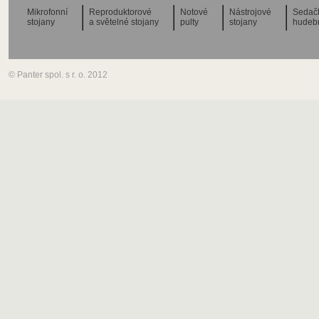
Mikrofonní
Reproduktorové
Notové
Nástrojové
Sedač
stojany
a světelné stojany
pulty
stojany
hudeb
© Panter spol. s r. o. 2012