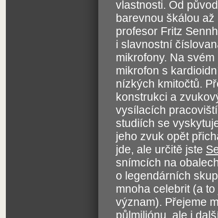
vlastnosti. Od půvo
barevnou škálou až 
profesor Fritz Sennh
i slavnostní číslova
mikrofony. Na svém 
mikrofon s kardioidn
nízkých kmitočtů. P
konstrukci a zvukov
vysílacích pracovišt
studiích se vyskytuj
jeho zvuk opět přich
jde, ale určitě jste
Se
snímcích na obalech
o legendárních skup
mnoha celebrit (a to
význam). Přejeme mu
půlmiliónu, ale i d