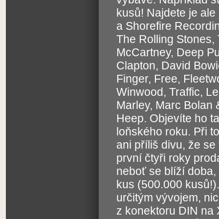
kusů! Najdete je ale
a Shorefire Recordi
The Rolling Stones,
McCartney, Deep Pur
Clapton, David Bowi
Finger, Free, Fleetw
Winwood, Traffic, L
Marley, Marc Bolan 
Heep. Objevíte ho ta
loňského roku. Při 
ani příliš divu, že 
první čtyři roky prod
neboť se blíží doba, 
kus (500.000 kusů!).
určitým vývojem, ni
z konektoru DIN na 