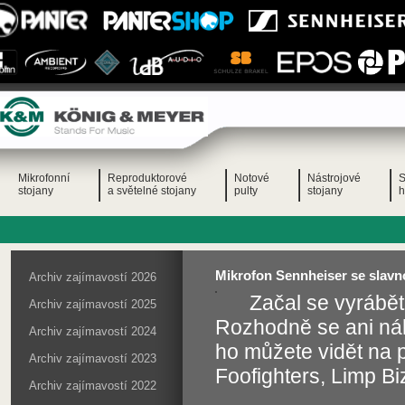
Mikrofonní
Reproduktorové
Notové
Nástrojové
S
stojany
a světelné stojany
pulty
stojany
h
Mikrofon Sennheiser se slavno
Archiv zajímavostí 2026
Začal se vyrábět
Archiv zajímavostí 2025
Rozhodně se ani náh
Archiv zajímavostí 2024
ho můžete vidět na 
Archiv zajímavostí 2023
Foofighters, Limp Bi
Archiv zajímavostí 2022