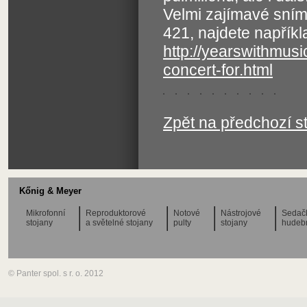
Velmi zajímavé sním
421, najdete napřík
http://yearswithmus
concert-for.html
Zpět na předchozí s
Kőnig & Meyer
Mikrofonní
Reproduktorové
Notové
Nástrojové
Sedač
stojany
a světelné stojany
pulty
stojany
hudeb
© Panter spol. s r. o. 2012