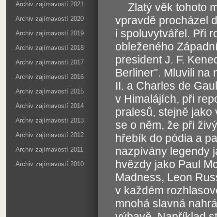
Archiv zajímavostí 2021
Zlatý věk tohoto 
vpravdě procházel dě
Archiv zajímavostí 2020
i spoluvytvářel. Př
Archiv zajímavostí 2019
obleženého Západníh
Archiv zajímavostí 2018
president J. F. Kene
Archiv zajímavostí 2017
Berliner". Mluvili na 
Archiv zajímavostí 2016
II. a Charles de Gau
Archiv zajímavostí 2015
v Himalájích, při re
Archiv zajímavostí 2014
pralesů, stejně jako
Archiv zajímavostí 2013
se o něm, že při živý
Archiv zajímavostí 2012
hřebík do pódia a pa
nazpívány legendy ja
Archiv zajímavostí 2011
hvězdy jako Paul Mc
Archiv zajímavostí 2010
Madness, Leon Russ
v každém rozhlasov
mnohá slavná nahráva
výbavě. Například s