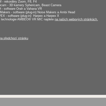
- rekordéry Zoom, F8, F4
icam - 3D kamery Sphericam, Beast Camera
- software Orah a Vahana VR
Makers - software (plug-in) Noise Makers a Ambi Head
X - software (plug-in) Harpex a Harpex X
s technologie AMBEO® VR MIC najdete
na našich webových stránkách.
na předchozí stránku