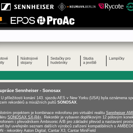
otové
Nástrojové
Sedačky pro
Studia
Lampičky
lty
stojany
hudebníky
a jeviště
upráce Sennheiser - Sonosax
U příležitosti konání 143. sjezdu AES v New Yorku (USA) byla oznámena s
cem rekordérů a mixážních pultů
SONOSAX
.
ilotním projektem je kombinace mikrofonu pro virtuální realitu
Sennheiser A
déru
SONOSAX SX-R4+
. Rekordér je vybaven doplňkovým 12 pólovým konek
rofonem i převodníkem Ambisonic A/B pro základní převod a nastavení prost
eň byl uveřejněn seznam dalších výrobců zařízení kompatibilních s AMBE
 - rekordéry Aaton Digital, Cantar X3, Cantar MiniField