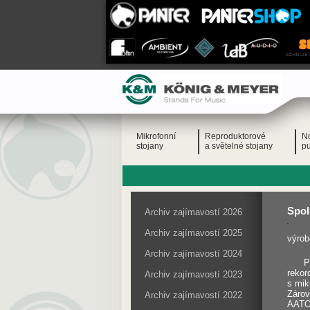
Mikrofonní
Reproduktorové
N
stojany
a světelné stojany
pu
Spol
Archiv zajímavostí 2026
Archiv zajímavostí 2025
výrob
Archiv zajímavostí 2024
P
rekor
Archiv zajímavostí 2023
s mik
Zárov
Archiv zajímavostí 2022
AATON