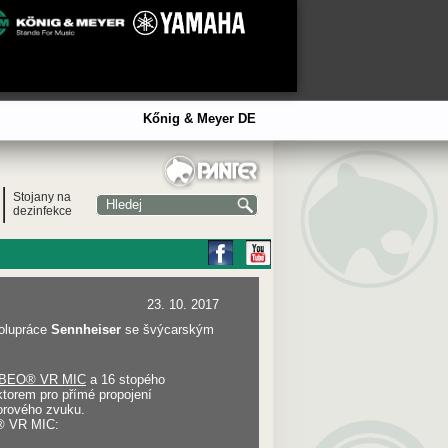
Kőnig & Meyer DE
Stojany na
dezinfekce
23. 10. 2017
polupráce
Sennheiser
se švýcarským
MBEO® VR MIC
a 16 stopého
torem pro přímé propojení
orového zvuku.
O® VR MIC: