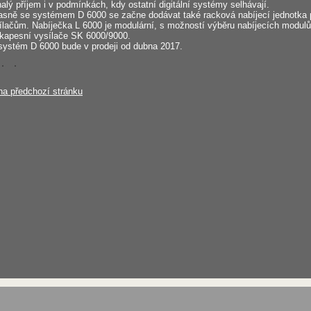
alý příjem i v podmínkách, kdy ostatní digitální systémy selhávají.
sně se systémem D 6000 se začne dodávat také racková nabíjecí jednotka p
ílačům. Nabíječka L 6000 je modulární, s možností výběru nabíjecích modul
kapesní vysílače SK 6000/9000.
systém D 6000 bude v prodeji od dubna 2017.
na předchozí stránku