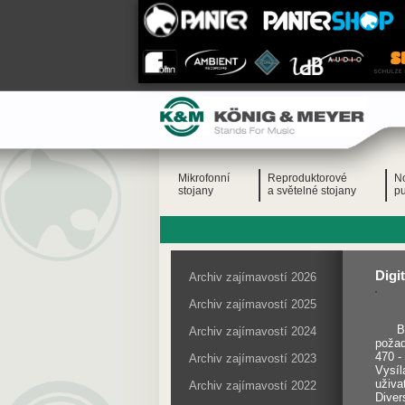
Mikrofonní
Reproduktorové
N
stojany
a světelné stojany
pu
Digi
Archiv zajímavostí 2026
Archiv zajímavostí 2025
B
Archiv zajímavostí 2024
požad
470 -
Archiv zajímavostí 2023
Vysíl
uživa
Archiv zajímavostí 2022
Diver