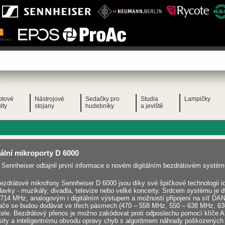
otové
Nástrojové
Sedačky pro
Studia
Lampičky
lty
stojany
hudebníky
a jeviště
tální mikroporty D 6000
Sennheiser odtajnil první informace o novém digitálním bezdrátovém systému
ezdrátové mikrofony Sennheiser D 6000 jsou díky své špičkové technologii id
avky - muzikály, divadla, televize nebo velké koncerty. Srdcem systému je
 714 MHz, analogovým i digitálním výstupem a možností připojení na síť 
ače se budou dodávat ve třech pásmech (470 – 558 MHz, 550 – 638 MHz, 6
tele. Bezdrátový přenos je možno zakódovat proti odposlechu pomocí klíče 
sity a inteligentnímu obvodu opravy chyb s algoritmem náhrady poškozených