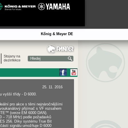
Kőnig & Meyer DE
Stojany na
dezinfekce
25. 11. 2016
 vyšší třídy - D 6000.
eální pro akce s těmi nejnáročnějšími
 dvoukanálový přijímač s VF rozsahem
DANTE™ (verze EM 6000 DAN).
30 – 718 MHz) podle požadavků
AES 256. Díky systému True Bit
 částí signálu umožňuje D 6000