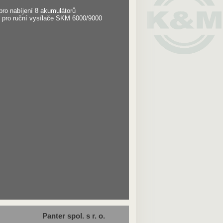
ro nabíjení 8 akumulátorů
ů pro ruční vysílače SKM 6000/9000
Panter spol. s r. o.