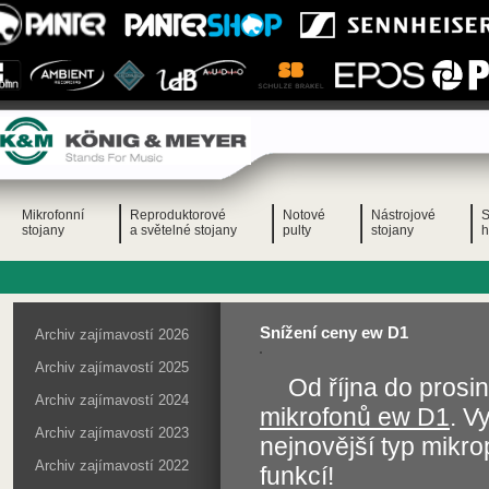
Mikrofonní
Reproduktorové
Notové
Nástrojové
S
stojany
a světelné stojany
pulty
stojany
h
Snížení ceny ew D1
Archiv zajímavostí 2026
Archiv zajímavostí 2025
Od října do pros
Archiv zajímavostí 2024
mikrofonů ew D1
. V
Archiv zajímavostí 2023
nejnovější typ mikr
Archiv zajímavostí 2022
funkcí!