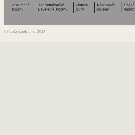
Mikrofonní
Reproduktorové
Notové
Nástrojové
Sedač
stojany
a světelné stojany
pulty
stojany
hudeb
© Panter spol. s r. o. 2012