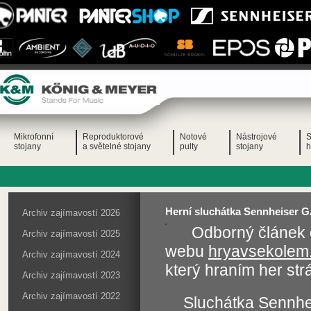
Mikrofonní
Reproduktorové
Notové
Nástrojové
S
stojany
a světelné stojany
pulty
stojany
h
Herní sluchátka Sennheiser 
Archiv zajímavostí 2026
Odborný článek 
Archiv zajímavostí 2025
webu
hryavsekolem
Archiv zajímavostí 2024
který hraním her strá
Archiv zajímavostí 2023
Archiv zajímavostí 2022
Sluchátka Sennhei