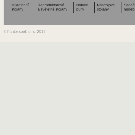
Mikrofonní
Reproduktorové
Notové
Nástrojové
Sedač
stojany
a světelné stojany
pulty
stojany
hudeb
© Panter spol. s r. o. 2012