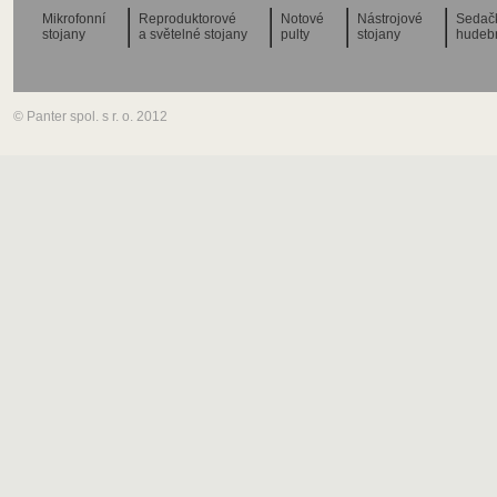
Mikrofonní
Reproduktorové
Notové
Nástrojové
Sedač
stojany
a světelné stojany
pulty
stojany
hudeb
© Panter spol. s r. o. 2012