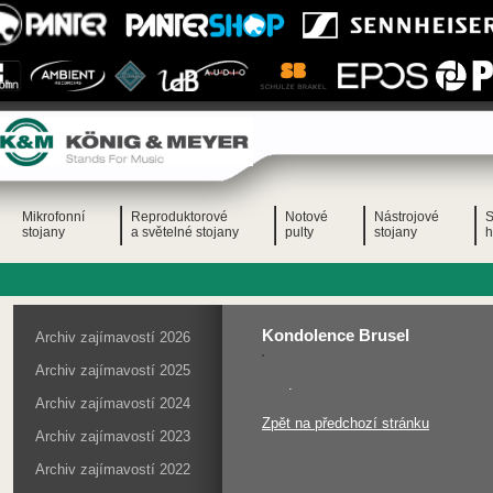
Mikrofonní
Reproduktorové
Notové
Nástrojové
S
stojany
a světelné stojany
pulty
stojany
h
Kondolence Brusel
Archiv zajímavostí 2026
Archiv zajímavostí 2025
.
Archiv zajímavostí 2024
Zpět na předchozí stránku
Archiv zajímavostí 2023
Archiv zajímavostí 2022