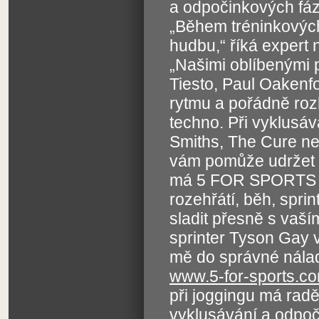
a odpočinkových fází
„Během tréninkovýc
hudbu,“ říká expert
„Našimi oblíbenými p
Tiesto, Paul Oakenf
rytmu a pořádně rozh
techno. Při vyklusá
Smiths, The Cure n
vám pomůže udržet t
má 5 FOR SPORTS pě
rozehřátí, běh, spri
sladit přesně s vaš
sprinter Tyson Gay 
mě do správné nálady
www.5-for-sports.c
při joggingu má rad
vyklusávání a odpoč