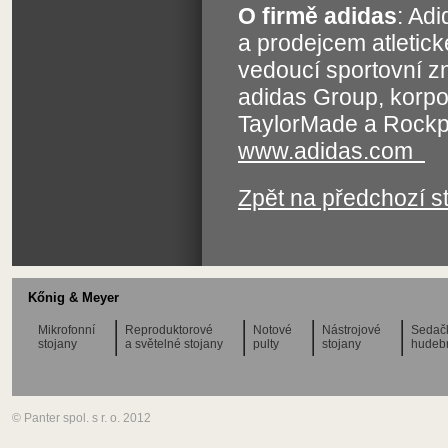
O firmě adidas
: Ad
a prodejcem atletick
vedoucí sportovní z
adidas Group, korpo
TaylorMade a Rockpo
www.adidas.com
Zpět na předchozí s
Kőnig & Meyer
Mikrofonní
Reproduktorové
Notové
Nástrojové
Sedač
stojany
a světelné stojany
pulty
stojany
hudeb
© Panter spol. s r. o. 2012