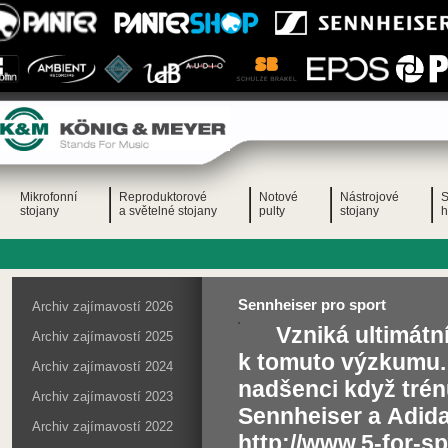
Mikrofonní
Reproduktorové
Notové
Nástrojové
S
stojany
a světelné stojany
pulty
stojany
h
Sennheiser pro sport
Archiv zajímavostí 2026
Vzniká ultimátn
Archiv zajímavostí 2025
k tomuto výzkumu.
Archiv zajímavostí 2024
nadšenci když trénu
Archiv zajímavostí 2023
Sennheiser a Adid
Archiv zajímavostí 2022
http://www.5-for-s