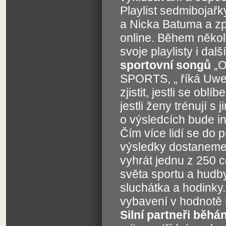
Playlist sedmibojařk
a Nicka Batuma a z
online. Během někol
svoje playlisty i d
sportovní songů
„O
SPORTS, „ říká Uwe
zjistit, jestli se ob
jestli ženy trénují 
o výsledcích bude i
Čím více lidí se do 
výsledky dostaneme.
vyhrát jednu z 250 
světa sportu a hudby
sluchátka a hodinky
vybavení v hodnotě
Silní partneři běhán