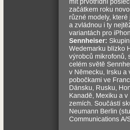
mít prvotřídní posle
začátkem roku novou
různé modely, které 
a zvládnou i ty nejt
variantách pro iPho
Sennheiser:
Skupin
Wedemarku blízko H
výrobců mikrofonů, 
celém světě Sennhei
v Německu, Irsku a 
pobočkami ve Francii
Dánsku, Rusku, Hong
Kanadě, Mexiku a v 
zemích. Součástí sk
Neumann Berlin (stu
Communications A/S