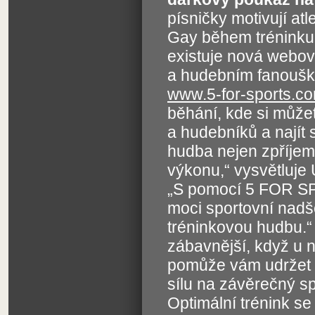
písničky motivují at
Gay během tréninku
existuje nová webo
a hudebním fanoušků
www.5-for-sports.c
běhání, kde si můžet
a hudebníků a najít 
hudba nejen zpříjemň
výkonu,“ vysvětluj
„S pomocí 5 FOR SP
moci sportovní nadš
tréninkovou hudbu.
zábavnější, když u 
pomůže vám udržet 
sílu na závěrečný spr
Optimální trénink se