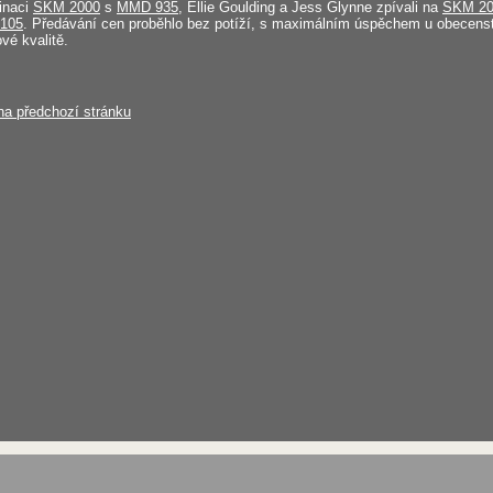
inaci
SKM 2000
s
MMD 935
, Ellie Goulding a Jess Glynne zpívali na
SKM 20
105
. Předávání cen proběhlo bez potíží, s maximálním úspěchem u obecens
vé kvalitě.
na předchozí stránku