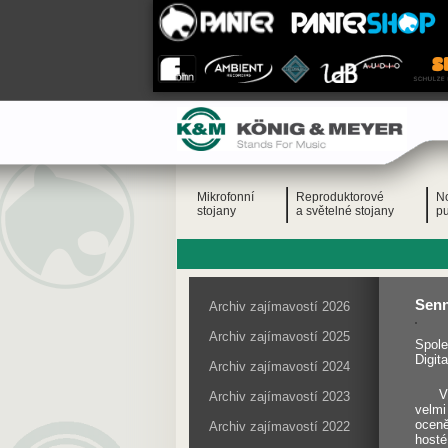
Mikrofonní
Reproduktorové
N
stojany
a světelné stojany
pu
Senn
Archiv zajímavostí 2026
Archiv zajímavostí 2025
Spole
Digit
Archiv zajímavostí 2024
V
Archiv zajímavostí 2023
velmi
oceně
Archiv zajímavostí 2022
hosté