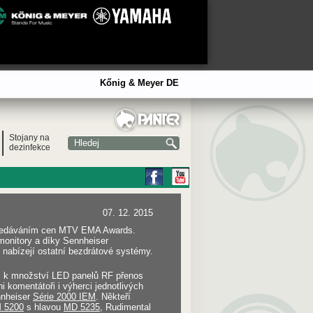
Kőnig & Meyer DE
Stojany na
dezinfekce
07. 12. 2015
 předáváním cen MTV EMA Awards.
monitory a díky Sennheiser
nabízejí ostatní bezdrátové systémy.
em k množství LED panelů RF přenos
i komentátoři i výherci jednotlivých
nnheiser
Série 2000 IEM
. Někteří
 5200
s hlavou
MD 5235
, Rudimental