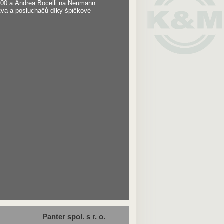
00
a Andrea Bocelli na
Neumann
tva a posluchačů díky špičkové
Panter spol. s r. o.