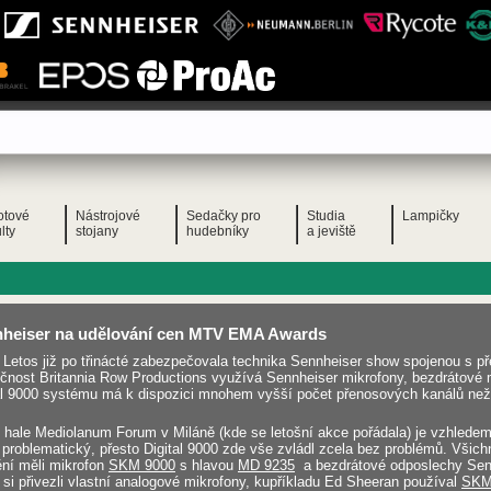
otové
Nástrojové
Sedačky pro
Studia
Lampičky
lty
stojany
hudebníky
a jeviště
heiser na udělování cen MTV EMA Awards
Letos již po třinácté zabezpečovala technika Sennheiser show spojenou s
čnost Britannia Row Productions využívá Sennheiser mikrofony, bezdrátové 
al 9000 systému má k dispozici mnohem vyšší počet přenosových kanálů než 
 hale Mediolanum Forum v Miláně (kde se letošní akce pořádala) je vzhled
 problematický, přesto Digital 9000 zde vše zvládl zcela bez problémů. Všichn
ní měli mikrofon
SKM 9000
s hlavou
MD 9235
a bezdrátové odposlechy Se
 si přivezli vlastní analogové mikrofony, kupříkladu Ed Sheeran používal
SKM