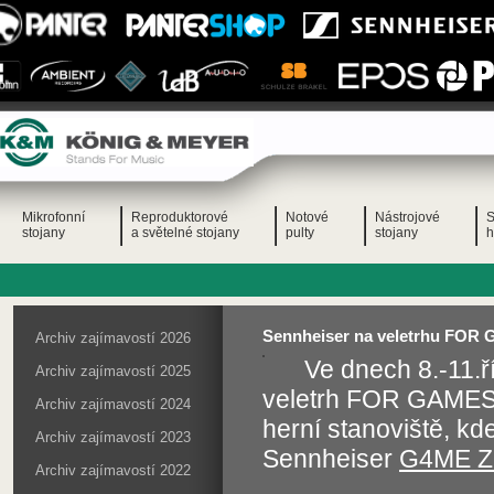
Mikrofonní
Reproduktorové
Notové
Nástrojové
S
stojany
a světelné stojany
pulty
stojany
h
Sennheiser na veletrhu FOR
Archiv zajímavostí 2026
Ve dnech 8.-11.ř
Archiv zajímavostí 2025
veletrh FOR GAMES 
Archiv zajímavostí 2024
herní stanoviště, kd
Archiv zajímavostí 2023
Sennheiser
G4ME 
Archiv zajímavostí 2022