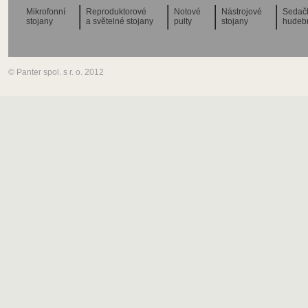
Mikrofonní
Reproduktorové
Notové
Nástrojové
Sedač
stojany
a světelné stojany
pulty
stojany
hudeb
© Panter spol. s r. o. 2012