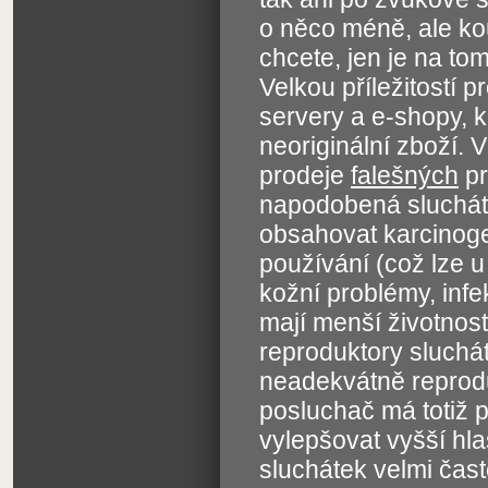
o něco méně, ale kou
chcete, jen je na to
Velkou příležitostí p
servery a e-shopy, 
neoriginální zboží.
prodeje
falešných
pr
napodobená sluchát
obsahovat karcinogeny
používání (což lze 
kožní problémy, infe
mají menší životnos
reproduktory sluch
neadekvátně reprod
posluchač má totiž 
vylepšovat vyšší hla
sluchátek velmi čast