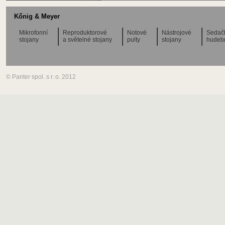
Kőnig & Meyer
Mikrofonní
Reproduktorové
Notové
Nástrojové
Sedač
stojany
a světelné stojany
pulty
stojany
hudeb
© Panter spol. s r. o. 2012