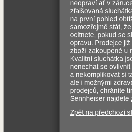
neopraví ať v záruce
zfalšovaná sluchátka 
na první pohled obt
samozřejmě stát, že
ocitnete, pokud se 
opravu. Prodejce ji
zboží zakoupené u n
Kvalitní sluchátka j
nenechat se ovlivni
a nekomplikovat si t
ale i možnými zdrav
prodejců, chráníte 
Sennheiser najdete
Zpět na předchozí s