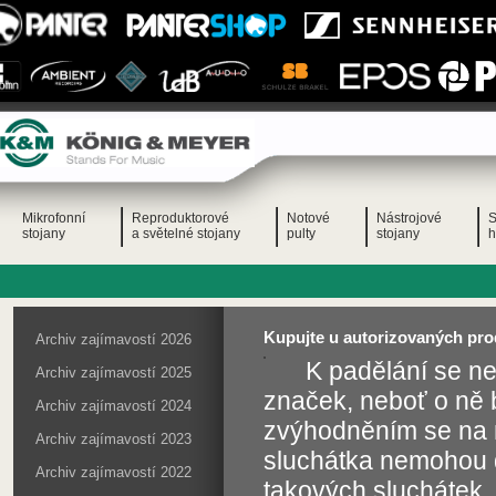
Mikrofonní
Reproduktorové
Notové
Nástrojové
S
stojany
a světelné stojany
pulty
stojany
h
Kupujte u autorizovaných prod
Archiv zajímavostí 2026
K padělání se n
Archiv zajímavostí 2025
značek, neboť o ně 
Archiv zajímavostí 2024
zvýhodněním se na n
Archiv zajímavostí 2023
sluchátka nemohou doc
Archiv zajímavostí 2022
takových sluchátek, 