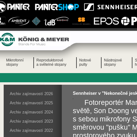
Mikrofonní
Reproduktorové
Notové
Nástrojové
S
stojany
a světelné stojany
pulty
stojany
h
Sennheiser v "Nekonečné jesk
Archiv zajímavostí 2026
Fotoreportér Mar
Archiv zajímavostí 2025
světě, Son Doong ve
Archiv zajímavostí 2024
s sebou mikrofony 
Archiv zajímavostí 2023
směrovou "pušku" M
Archiv zajímavostí 2022
prostorového zvuku