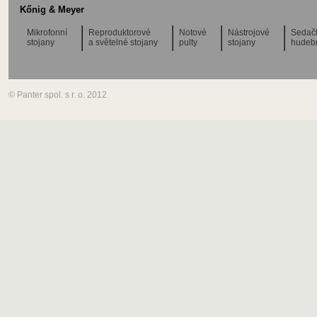
Kőnig & Meyer
Mikrofonní
Reproduktorové
Notové
Nástrojové
Sedač
stojany
a světelné stojany
pulty
stojany
hudeb
© Panter spol. s r. o. 2012