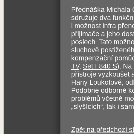
Přednáška Michala 
sdružuje dva funkční 
i možnost infra pře
přijímače a jeho dos
poslech. Tato možnos
sluchově postiženéh
kompenzační pomůc
TV
,
SetT 840 S
). Na
přístroje vyzkoušet 
Hany Loukotové, od
Podobné odborné ko
problémů včetně mož
„slyšících“, tak i 
Zpět na předchozí s