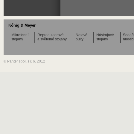
Kőnig & Meyer
Mikrofonní
Reproduktorové
Notové
Nástrojové
Sedač
stojany
a světelné stojany
pulty
stojany
hudeb
© Panter spol. s r. o. 2012