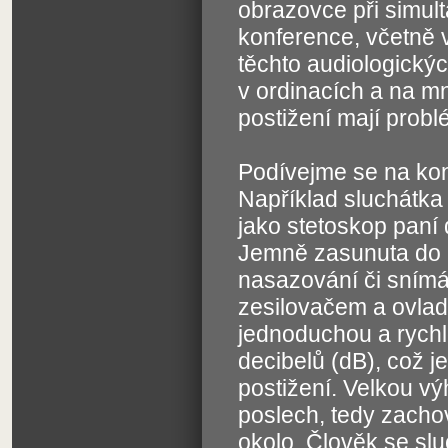
obrazovce při simul
konference, včetně v
těchto audiologickýc
v ordinacích a na m
postižení mají prob
Podívejme se na konst
Například sluchátka
jako stetoskop paní 
Jemně zasunuta do u
nasazování či snímán
zesilovačem a ovlada
jednoduchou a rychlo
decibelů (dB), což j
postižení. Velkou v
poslech, tedy zacho
okolo. Člověk se s