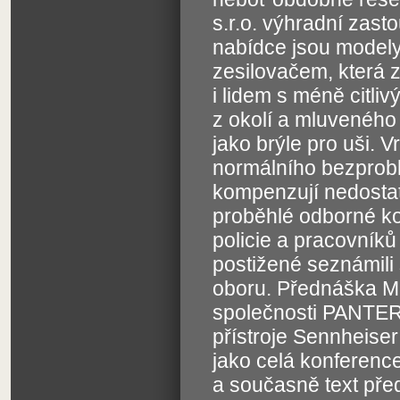
s.r.o. výhradní zas
nabídce jsou modely
zesilovačem, která 
i lidem s méně citl
z okolí a mluveného 
jako brýle pro uši. 
normálního bezprobl
kompenzují nedostat
proběhlé odborné kon
policie a pracovníků
postižené seznámili
oboru. Přednáška M
společnosti PANTER 
přístroje Sennheise
jako celá konferenc
a současně text pře