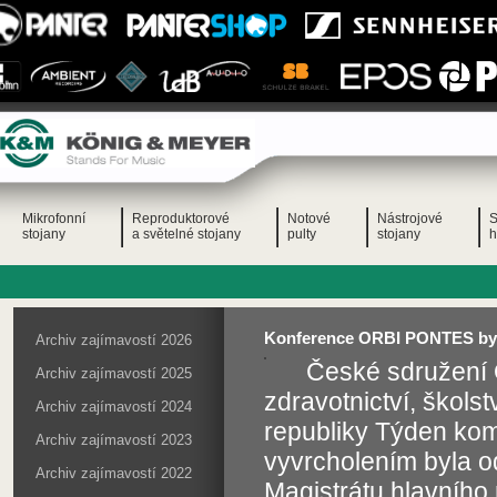
Mikrofonní
Reproduktorové
Notové
Nástrojové
S
stojany
a světelné stojany
pulty
stojany
h
Konference ORBI PONTES byla
Archiv zajímavostí 2026
České sdružení 
Archiv zajímavostí 2025
zdravotnictví, školst
Archiv zajímavostí 2024
republiky Týden ko
Archiv zajímavostí 2023
vyvrcholením byla 
Archiv zajímavostí 2022
Magistrátu hlavního