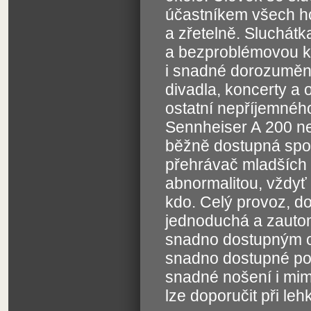
účastníkem všech ho
a zřetelně. Sluchát
a bezproblémovou k
i snadné dorozumění
divadla, koncerty a
ostatní nepříjemného
Sennheiser A 200 ne
běžně dostupná spot
přehrávač mladších 
abnormalitou, vždyť 
kdo. Celý provoz, do
jednoduchá a zautom
snadno dostupným ot
snadno dostupné pod
snadné nošení i mim
lze doporučit při le