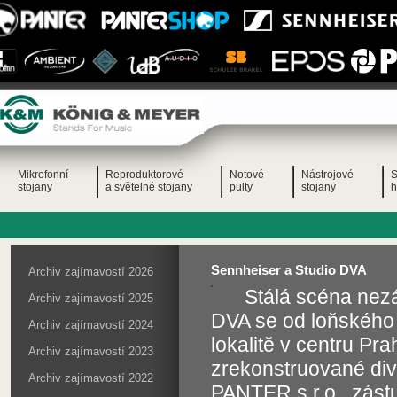
Mikrofonní
Reproduktorové
Notové
Nástrojové
S
stojany
a světelné stojany
pulty
stojany
h
Sennheiser a Studio DVA
Archiv zajímavostí 2026
Stálá scéna nezá
Archiv zajímavostí 2025
DVA se od loňského 
Archiv zajímavostí 2024
lokalitě v centru P
Archiv zajímavostí 2023
zrekonstruované div
Archiv zajímavostí 2022
PANTER s.r.o., zást