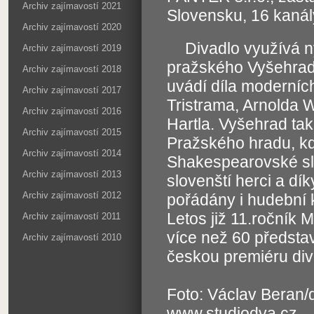
Archiv zajímavostí 2021
Slovensku, 16 kaná
Archiv zajímavostí 2020
Divadlo využívá n
Archiv zajímavostí 2019
pražského Vyšehradu
Archiv zajímavostí 2018
uvádí díla moderníc
Archiv zajímavostí 2017
Tristrama, Arnolda 
Archiv zajímavostí 2016
Hartla. Vyšehrad tak 
Archiv zajímavostí 2015
Pražského hradu, kd
Archiv zajímavostí 2014
Shakespearovské sla
Archiv zajímavostí 2013
slovenští herci a dí
Archiv zajímavostí 2012
pořádány i hudební k
Letos již 11.ročník 
Archiv zajímavostí 2011
více než 60 představ
Archiv zajímavostí 2010
českou premiéru div
Foto: Václav Beran/
www.studiodva.cz