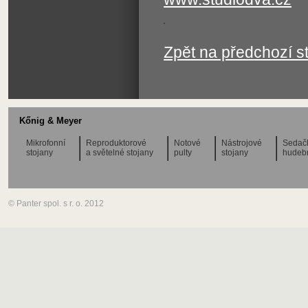
Zpět na předchozí s
Kőnig & Meyer
Mikrofonní
Reproduktorové
Notové
Nástrojové
Sedač
stojany
a světelné stojany
pulty
stojany
hudeb
© Panter spol. s r. o. 2012