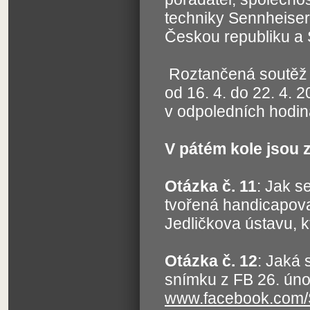
techniky Sennheiser
Českou republiku a
Roztančená soutěž o
od 16. 4. do 22. 4.
v odpoledních hod
V pátém kole jsou 
Otázka č. 11
: Jak s
tvořená handicapov
Jedličkova ústavu, 
Otázka č. 12
: Jaká 
snímku z FB 26. ún
www.facebook.com/