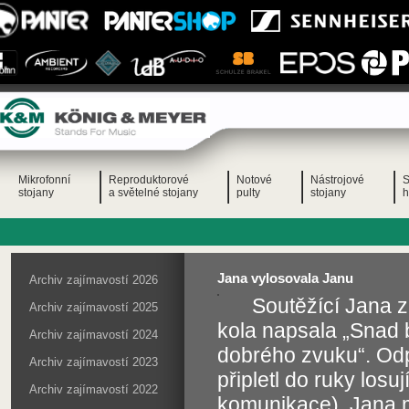
Mikrofonní
Reproduktorové
Notové
Nástrojové
S
stojany
a světelné stojany
pulty
stojany
h
Jana vylosovala Janu
Archiv zajímavostí 2026
Soutěžící Jana z
Archiv zajímavostí 2025
kola napsala „Snad b
Archiv zajímavostí 2024
dobrého zvuku“. Odp
Archiv zajímavostí 2023
připletl do ruky los
Archiv zajímavostí 2022
komunikace). Jana m