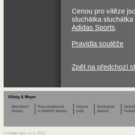
Cenou pro vítěze js
sluchátka sluchátk
Adidas Sports
.
Pravidla soutěže
Zpět na předchozí s
Kőnig & Meyer
Mikrofonní
Reproduktorové
Notové
Nástrojové
Sedač
stojany
a světelné stojany
pulty
stojany
hudeb
© Panter spol. s r. o. 2012