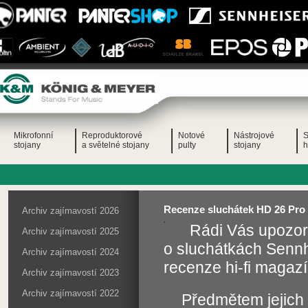
Mikrofonní
Reproduktorové
Notové
Nástrojové
S
stojany
a světelné stojany
pulty
stojany
h
Recenze sluchátek HD 26 Pro 
Archiv zajímavostí 2026
Rádi Vás upozor
Archiv zajímavostí 2025
o sluchátkách Sennh
Archiv zajímavostí 2024
recenze hi-fi magazí
Archiv zajímavostí 2023
Archiv zajímavostí 2022
Předmětem jejich