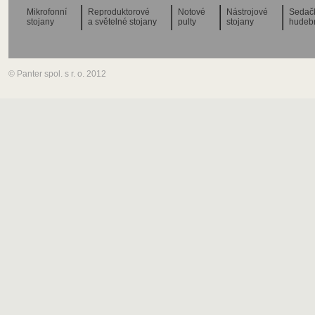
Mikrofonní
Reproduktorové
Notové
Nástrojové
Sedač
stojany
a světelné stojany
pulty
stojany
hudeb
© Panter spol. s r. o. 2012