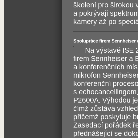
školení pro širokou
a pokrývají spektru
kamery až po speciá
Spolupráce firem Sennheiser 
Na výstavě ISE 
firem Sennheiser a 
a konferenčních míst
mikrofon Sennheise
konferenční proces
s echocancellingem,
P2600A. Výhodou je 
čímž zůstává vzhled 
přičemž poskytuje bri
Zasedací pořádek ře
přednášející se dok