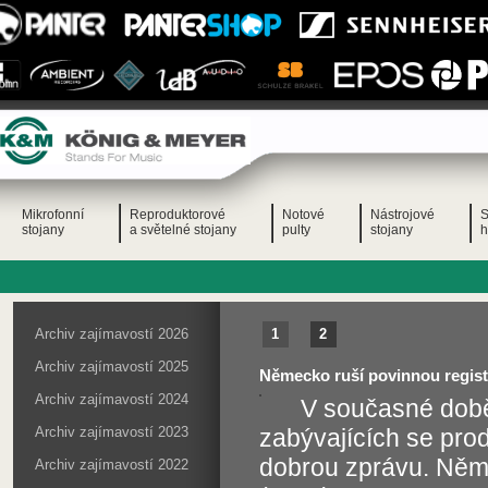
Mikrofonní
Reproduktorové
Notové
Nástrojové
S
stojany
a světelné stojany
pulty
stojany
h
Archiv zajímavostí 2026
1
2
Archiv zajímavostí 2025
Německo ruší povinnou regist
Archiv zajímavostí 2024
V současné době,
Archiv zajímavostí 2023
zabývajících se pro
dobrou zprávu. Něme
Archiv zajímavostí 2022