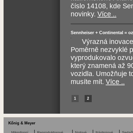
číslo 14108, kde Se
novinky.
Více ..
Sennheiser + Continental = o
Výrazná inovace
Poměrně nezvyklé pr
vyprodukovalo ozvu
který znamená až 90
vozidla. Umožňuje to
musíte mít.
Více ..
1
2
Kőnig & Meyer
Mikrofonní
Reproduktorové
Notové
Nástrojové
Sedač