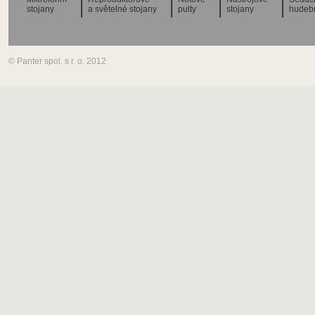
stojany
a světelné stojany
pulty
stojany
hudeb
© Panter spol. s r. o. 2012