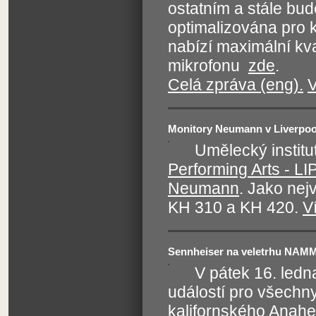
ostatním a stále bu
optimalizována pro 
nabízí maximální kva
mikrofonu
zde
.
Celá zpráva (eng).
V
Monitory Neumann v Liverpoo
Umělecký institut
Performing Arts - LI
Neumann
. Jako nej
KH 310 a KH 420.
Ví
Sennheiser na veletrhu NAM
V pátek 16. ledn
událostí pro všechn
kalifornského Anahe