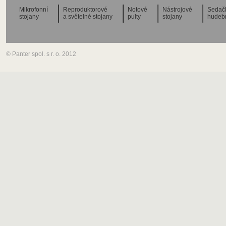
Mikrofonní
Reproduktorové
Notové
Nástrojové
Sedač
stojany
a světelné stojany
pulty
stojany
hudeb
© Panter spol. s r. o. 2012