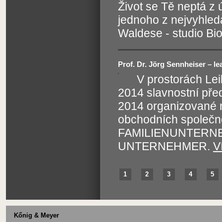
Život se Tě neptá z
jednoho z nejvyhle
Waldese - studio Bi
Prof. Dr. Jörg Sennheiser – le
V prostorách Lei
2014 slavnostní pře
2014 organizované m
obchodních společno
FAMILIENUNTERNEH
UNTERNEHMER.
V
1
2
3
4
5
Kőnig & Meyer