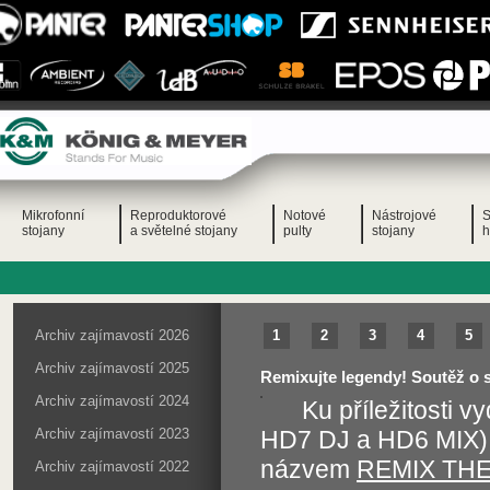
Mikrofonní
Reproduktorové
Notové
Nástrojové
S
stojany
a světelné stojany
pulty
stojany
h
Archiv zajímavostí 2026
1
2
3
4
5
Archiv zajímavostí 2025
Remixujte legendy! Soutěž o 
Archiv zajímavostí 2024
Ku příležitosti 
Archiv zajímavostí 2023
HD7 DJ a HD6 MIX) 
názvem
REMIX TH
Archiv zajímavostí 2022