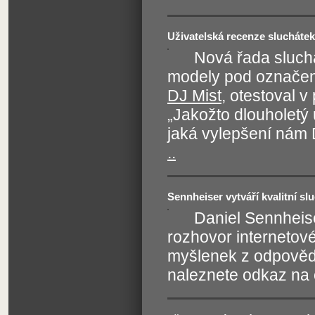
Uživatelská recenze slucháte
Nová řada sluchá
modely pod označe
DJ Mist
, otestoval v
„Jakožto dlouholetý
jaká vylepšení nám
..
Sennheiser vytváří kvalitní s
Daniel Sennheise
rozhovor internetov
myšlenek z odpovědí
naleznete odkaz na o