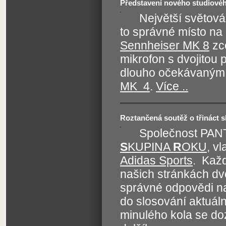
Představení nového studiové
Největší světová
to správné místo na
Sennheiser MK 8
zc
mikrofon s dvojitou
dlouho očekávaným 
MK 4
.
Více ..
Roztančená soutěž o třináct 
Společnost PANT
S
KUPINA
R
OKU
, v
Adidas Sports
. Každ
našich stránkách dvě
správné odpovědi n
do slosování aktuál
minulého kola se do