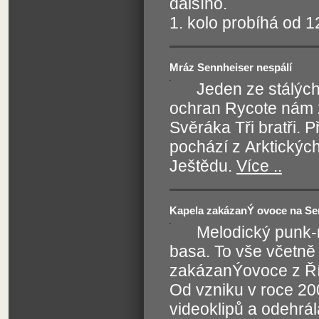
dalšího.
1. kolo probíhá od 
Mráz Sennheiser nespálí
Jeden ze stálýc
ochran Rycote nám z
Svěráka Tři bratři. 
pochází z Arktických
Ještědu.
Více ..
Kapela zakázanÝ ovoce na Se
Melodický punk-ro
basa. To vše včetně 
zakázanÝovoce z Říč
Od vzniku v roce 200
videoklipů a odehrá