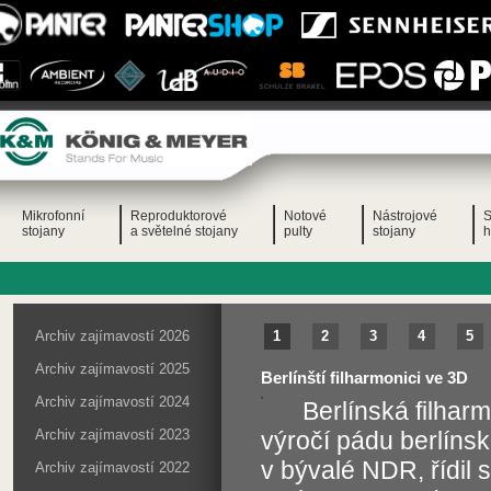
Mikrofonní
Reproduktorové
Notové
Nástrojové
S
stojany
a světelné stojany
pulty
stojany
h
Archiv zajímavostí 2026
1
2
3
4
5
Archiv zajímavostí 2025
Berlínští filharmonici ve 3D
Archiv zajímavostí 2024
Berlínská filhar
Archiv zajímavostí 2023
výročí pádu berlínské
v bývalé NDR, řídil 
Archiv zajímavostí 2022