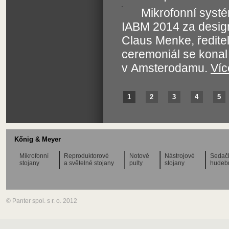
Mikrofonní syst
IABM 2014 za design
Claus Menke, ředite
ceremoniál se konal
v Amsterodamu.
Víc
1
2
3
4
5
Kőnig & Meyer
Mikrofonní
Reproduktorové
Notové
Nástrojové
Sedač
stojany
a světelné stojany
pulty
stojany
hudeb
© Panter spol. s r. o. 2012