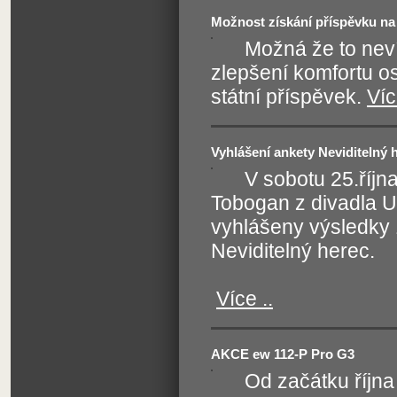
Možnost získání příspěvku n
Možná že to neví
zlepšení komfortu o
státní příspěvek.
Víc
Vyhlášení ankety Neviditelný 
V sobotu 25.říjn
Tobogan z divadla 
vyhlášeny výsledky 
Neviditelný herec.
Více ..
AKCE ew 112-P Pro G3
Od začátku říjn