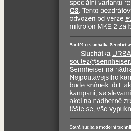
speciální variantu r
G3
. Tento bezdrátov
odvozen od verze
e
mikrofon MKE 2 za 
Soutěž o sluchátka Sennhei
Sluchátka
URBA
soutez@sennheiser
Sennheiser na nádraž
Nejpoutavějšího ka
bude snímek líbit tak
kampani, se slevami 
akci na nádherně z
těšte se, vše vypuk
Stará hudba s moderní techni