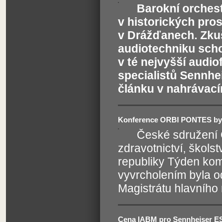
Barokní orchest
v historických pro
v Drážďanech. Zkuše
audiotechniku scho
v té nejvyšší audiof
specialistů Sennhei
článku v nahrávací
Konference ORBI PONTES byla
České sdružení 
zdravotnictví, školst
republiky Týden ko
vyvrcholením byla 
Magistrátu hlavního
Cena IABM pro Sennheiser 